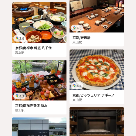
4.0
京都/好日居
3.9
東山駅
京都/南禅寺 料庭 八千代
蹴上駅
4.4
京都/ピッツェリア ナギーノ
4.3
東山駅
京都/南禅寺参道 菊水
蹴上駅