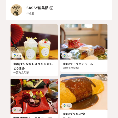
SASSY編集部
作成者
4.4
4.3
京都/すりながしスタンド だし
京都/ラ・ヴァチュール
神宮丸太町駅
とうまみ
神宮丸太町駅
4.2
4.6
京都/グリル 小宝
東山駅