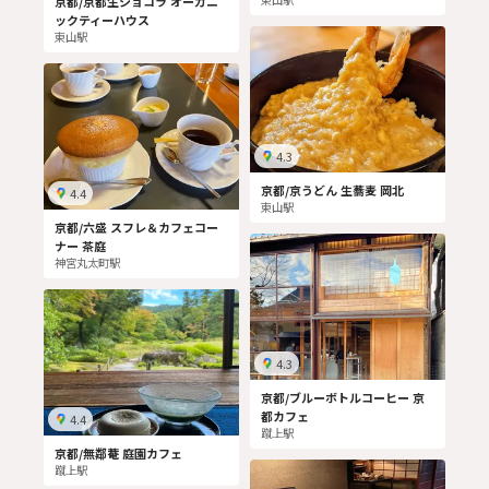
京都/京都生ショコラ オーガニ
ックティーハウス
東山駅
4.3
京都/京うどん 生蕎麦 岡北
4.4
東山駅
京都/六盛 スフレ＆カフェコー
ナー 茶庭
神宮丸太町駅
4.3
京都/ブルーボトルコーヒー 京
都カフェ
4.4
蹴上駅
京都/無鄰菴 庭園カフェ
蹴上駅